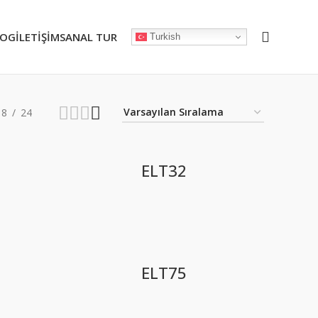
LOG
İLETIŞIM
SANAL TUR
Turkish
18
24
ELT32
ELT75