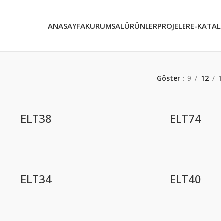
ANASAYFA
KURUMSAL
ÜRÜNLER
PROJELER
E-KATA
Göster
9
12
ELT38
ELT74
ELT34
ELT40