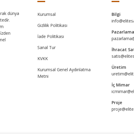
tarak dünya
Kurumsal
Bilgi
edi̇r.
info@elite
Gizlilik Politikası
rum
Pazarlam
bi̇zden
İade Politikası
pazarlama@
emel
Sanal Tur
İhracat Sa
satis@elit
KVKK
Üretim
Kurumsal Genel Aydınlatma
uretim@eli
Metni
İç Mimar
icmimar@el
Proje
proje@elit