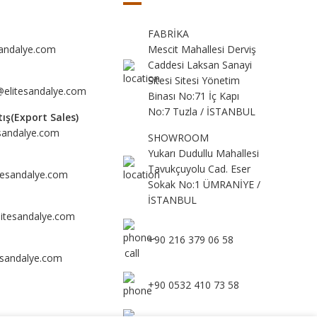
FABRİKA
sandalye.com
Mescit Mahallesi Derviş
Caddesi Laksan Sanayi
a
Sitesi Sitesi Yönetim
elitesandalye.com
Binası No:71 İç Kapı
No:7 Tuzla / İSTANBUL
tış(Export Sales)
esandalye.com
SHOWROOM
Yukarı Dudullu Mahallesi
Tavukçuyolu Cad. Eser
tesandalye.com
Sokak No:1 ÜMRANİYE /
İSTANBUL
itesandalye.com
+90 216 379 06 58
esandalye.com
+90 0532 410 73 58