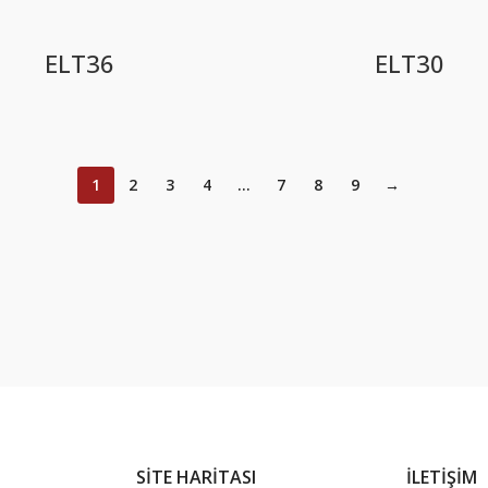
ELT36
ELT30
1
2
3
4
…
7
8
9
→
SİTE HARİTASI
İLETİŞİM