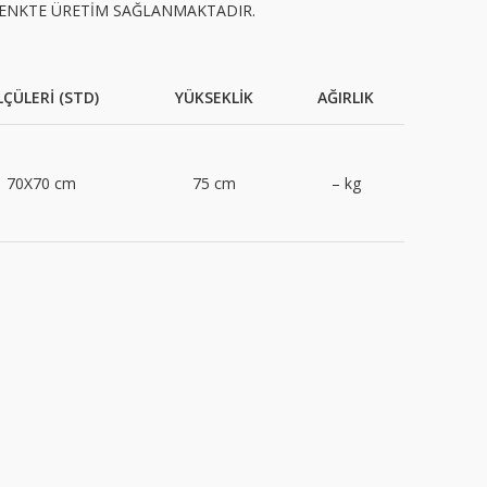
RENKTE ÜRETİM SAĞLANMAKTADIR.
ÇÜLERİ (STD)
YÜKSEKLİK
AĞIRLIK
70X70 cm
75 cm
– kg