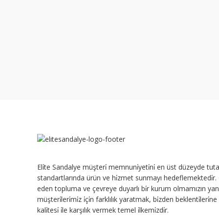
Eli̇te Sandalye müşteri̇ memnuni̇yeti̇ni̇ en üst düzeyde tuta
standartlarında ürün ve hi̇zmet sunmayı hedeflemektedi̇r. Güve
eden topluma ve çevreye duyarlı bi̇r kurum olmamızın yanı
müşteri̇leri̇mi̇z i̇çi̇n farklılık yaratmak, bi̇zden beklenti̇leri̇
kali̇tesi̇ i̇le karşılık vermek temel i̇lkemi̇zdi̇r.