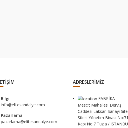
LETİŞİM
ADRESLERİMİZ
Bilgi
FABRİKA
info@elitesandalye.com
Mescit Mahallesi Derviş
Caddesi Laksan Sanayi Site
Pazarlama
Sitesi Yönetim Binası No:71
pazarlama@elitesandalye.com
Kapı No:7 Tuzla / İSTANB