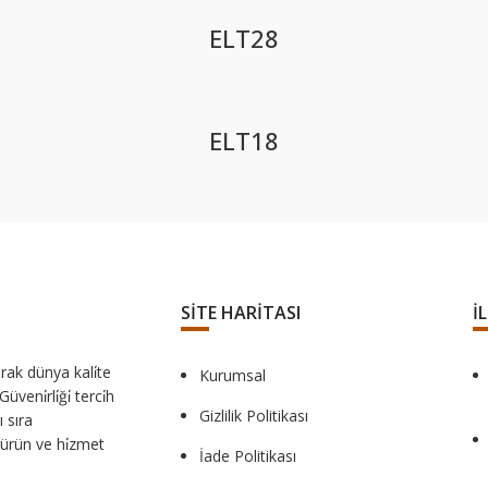
ELT28
ELT18
SİTE HARİTASI
İ
rak dünya kali̇te
Kurumsal
ni̇rli̇ği̇ terci̇h
Gizlilik Politikası
 sıra
ne ürün ve hi̇zmet
İade Politikası