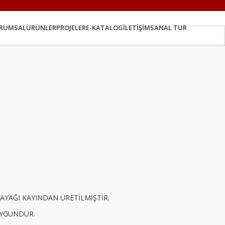
RUMSAL
ÜRÜNLER
PROJELER
E-KATALOG
İLETIŞIM
SANAL TUR
AYAĞI KAYINDAN ÜRETİLMİŞTİR.
UYGUNDUR.