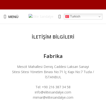
MENÜ
Turkish
İLETİŞİM BİLGİLERİ
Fabrika
Mescit Mahallesi Derviş Caddesi Laksan Sanayi
Sitesi Sitesi Yönetim Binası No:71 İç Kapı No:7 Tuzla /
İSTANBUL
Tel: +90 216 387 34 58
info@elitesandalye.com
mimar@elitesandalye.com