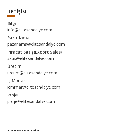
İLETİŞİM
Bilgi
info@elitesandalye.com
Pazarlama
pazarlama@elitesandalye.com
İhracat Satış(Export Sales)
satis@elitesandalye.com
Üretim
uretim@elitesandalye.com
İç Mimar
icmimar@elitesandalye.com
Proje
proje@elitesandalye.com