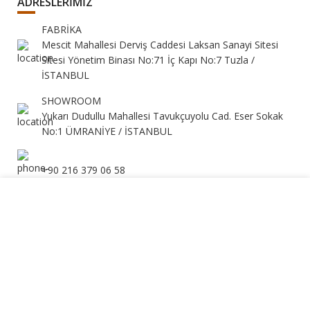
ADRESLERİMİZ
FABRİKA
Mescit Mahallesi Derviş Caddesi Laksan Sanayi Sitesi
Sitesi Yönetim Binası No:71 İç Kapı No:7 Tuzla /
İSTANBUL
SHOWROOM
Yukarı Dudullu Mahallesi Tavukçuyolu Cad. Eser Sokak
No:1 ÜMRANİYE / İSTANBUL
+90 216 379 06 58
Web sitemizdeki deneyiminizi geliştirmek için çerezleri
kullanıyoruz. Bu web sitesine göz atarak çerez kullanımımızı
+90 0532 410 73 58
kabul etmiş olursunuz.
+90 216 389 34 58
KABUL ETMEK
info@elitesandalye.com