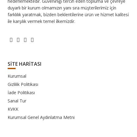
hedeflemektedi̇r. Güveni̇rli̇ği̇ terci̇h eden topluma ve çevreye
duyarlı bi̇r kurum olmamızın yanı sıra müşteri̇leri̇mi̇z i̇çi̇n
farklılık yaratmak, bi̇zden beklenti̇leri̇ne ürün ve hi̇zmet kali̇tesi̇
i̇le karşılık vermek temel i̇lkemi̇zdi̇r.
SİTE HARİTASI
Kurumsal
Gizlilik Politikası
İade Politikası
Sanal Tur
KVKK
Kurumsal Genel Aydınlatma Metni