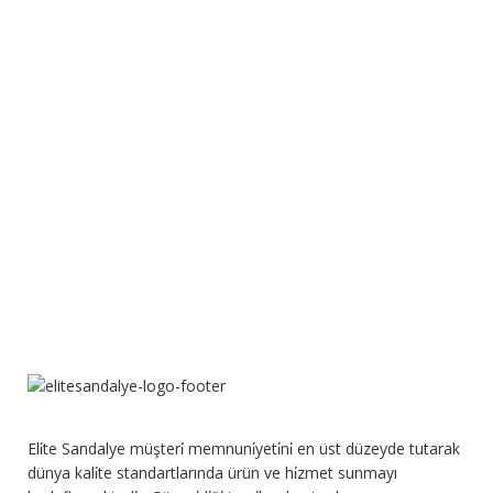
Eli̇te Sandalye müşteri̇ memnuni̇yeti̇ni̇ en üst düzeyde tutarak
dünya kali̇te standartlarında ürün ve hi̇zmet sunmayı