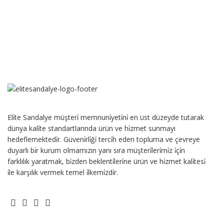
Eli̇te Sandalye müşteri̇ memnuni̇yeti̇ni̇ en üst düzeyde tutarak
dünya kali̇te standartlarında ürün ve hi̇zmet sunmayı
hedeflemektedi̇r. Güveni̇rli̇ği̇ terci̇h eden topluma ve çevreye
duyarlı bi̇r kurum olmamızın yanı sıra müşteri̇leri̇mi̇z i̇çi̇n
farklılık yaratmak, bi̇zden beklenti̇leri̇ne ürün ve hi̇zmet kali̇tesi̇
i̇le karşılık vermek temel i̇lkemi̇zdi̇r.