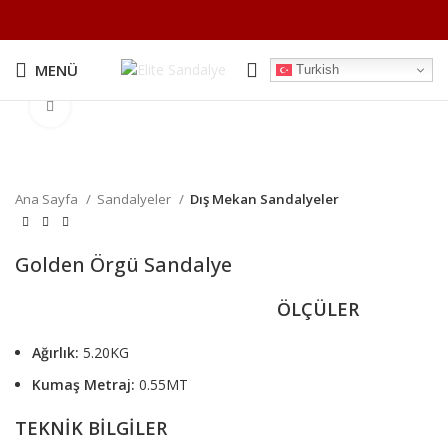
MENÜ
Turkish
Büyütmek için tıklayın
Ana Sayfa
Sandalyeler
Dış Mekan Sandalyeler
Golden Örgü Sandalye
ÖLÇÜLER
Ağırlık:
5.20KG
Kumaş Metraj:
0.55MT
TEKNİK BİLGİLER