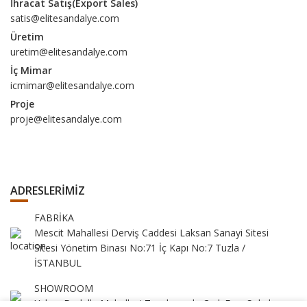
İhracat Satış(Export Sales)
satis@elitesandalye.com
Üretim
uretim@elitesandalye.com
İç Mimar
icmimar@elitesandalye.com
Proje
proje@elitesandalye.com
ADRESLERİMİZ
FABRİKA
Mescit Mahallesi Derviş Caddesi Laksan Sanayi Sitesi
Sitesi Yönetim Binası No:71 İç Kapı No:7 Tuzla /
İSTANBUL
SHOWROOM
Yukarı Dudullu Mahallesi Tavukçuyolu Cad. Eser Sokak