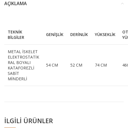
AÇIKLAMA
TEKNİK
O
GENİŞLİK
DERİNLİK
YÜKSEKLİK
BİLGİLER
YÜ
METAL İSKELET
ELEKTROSTATİK
RAL BOYALI
54 CM
52 CM
74 CM
46
KATAFOREZLİ
SABİT
MİNDERLİ
İLGILI ÜRÜNLER