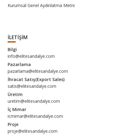
Kurumsal Genel Aydınlatma Metni
İLETİŞİM
Bilgi
info@elitesandalye.com
Pazarlama
pazarlama@elitesandalye.com
İhracat Satış(Export Sales)
satis@elitesandalye.com
Üretim
uretim@elitesandalye.com
İç Mimar
icmimar@elitesandalye.com
Proje
proje@elitesandalye.com