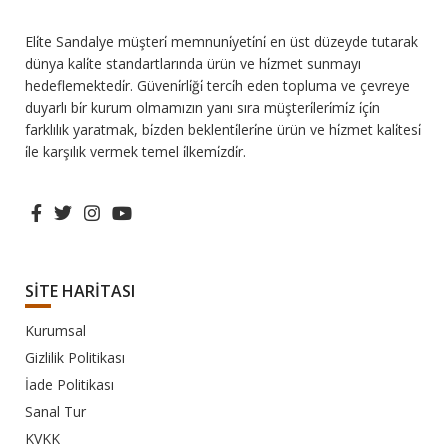
Eli̇te Sandalye müşteri̇ memnuni̇yeti̇ni̇ en üst düzeyde tutarak
dünya kali̇te standartlarında ürün ve hi̇zmet sunmayı
hedeflemektedi̇r. Güveni̇rli̇ği̇ terci̇h eden topluma ve çevreye
duyarlı bi̇r kurum olmamızın yanı sıra müşteri̇leri̇mi̇z i̇çi̇n
farklılık yaratmak, bi̇zden beklenti̇leri̇ne ürün ve hi̇zmet kali̇tesi̇
i̇le karşılık vermek temel i̇lkemi̇zdi̇r.
SİTE HARİTASI
Kurumsal
Gizlilik Politikası
İade Politikası
Sanal Tur
KVKK