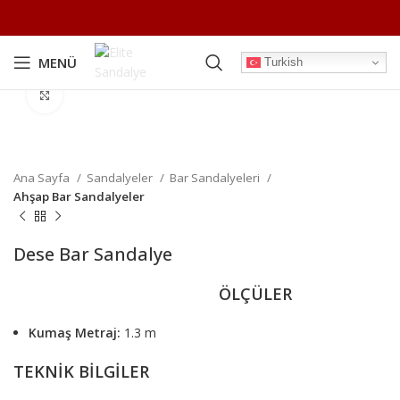
MENÜ
Turkish
Büyütmek için tıklayın
Ana Sayfa
Sandalyeler
Bar Sandalyeleri
Ahşap Bar Sandalyeler
Dese Bar Sandalye
ÖLÇÜLER
Kumaş Metraj:
1.3 m
TEKNİK BİLGİLER