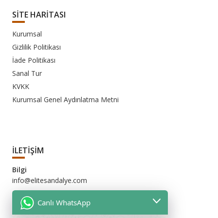
SİTE HARİTASI
Kurumsal
Gizlilik Politikası
İade Politikası
Sanal Tur
KVKK
Kurumsal Genel Aydınlatma Metni
İLETİŞİM
Bilgi
info@elitesandalye.com
Pazarlama
Canlı WhatsApp
pazarlama@elitesandalye.com
İhracat Satış(Export Sales)