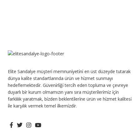
Eli̇te Sandalye müşteri̇ memnuni̇yeti̇ni̇ en üst düzeyde tutarak
dünya kali̇te standartlarında ürün ve hi̇zmet sunmayı
hedeflemektedi̇r. Güveni̇rli̇ği̇ terci̇h eden topluma ve çevreye
duyarlı bi̇r kurum olmamızın yanı sıra müşteri̇leri̇mi̇z i̇çi̇n
farklılık yaratmak, bi̇zden beklenti̇leri̇ne ürün ve hi̇zmet kali̇tesi̇
i̇le karşılık vermek temel i̇lkemi̇zdi̇r.