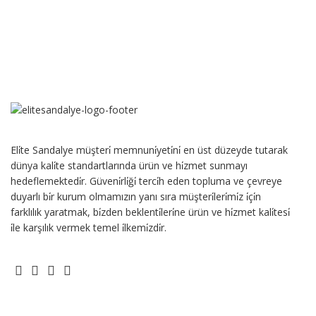
Eli̇te Sandalye müşteri̇ memnuni̇yeti̇ni̇ en üst düzeyde tutarak
dünya kali̇te standartlarında ürün ve hi̇zmet sunmayı
hedeflemektedi̇r. Güveni̇rli̇ği̇ terci̇h eden topluma ve çevreye
duyarlı bi̇r kurum olmamızın yanı sıra müşteri̇leri̇mi̇z i̇çi̇n
farklılık yaratmak, bi̇zden beklenti̇leri̇ne ürün ve hi̇zmet kali̇tesi̇
i̇le karşılık vermek temel i̇lkemi̇zdi̇r.