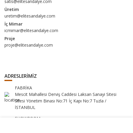
satis@elitesandalye.com
Üretim
uretim@elitesandalye.com
İç Mimar
icmimar@elitesandalye.com
Proje
proje@elitesandalye.com
ADRESLERİMİZ
FABRİKA
Mescit Mahallesi Derviş Caddesi Laksan Sanayi Sitesi
Sitesi Yönetim Binası No:71 İç Kapı No:7 Tuzla /
İSTANBUL
SHOWROOM
Yukarı Dudullu Mahallesi Tavukçuyolu Cad. Eser Sokak
Web sitemizdeki deneyiminizi geliştirmek için çerezleri
No:1 ÜMRANİYE / İSTANBUL
kullanıyoruz. Bu web sitesine göz atarak çerez kullanımımızı