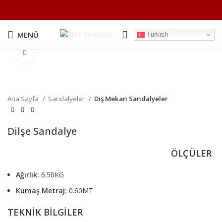
MENÜ
Turkish
Büyütmek için tıklayın
Ana Sayfa
Sandalyeler
Dış Mekan Sandalyeler
Dilşe Sandalye
ÖLÇÜLER
Ağırlık:
6.50KG
Kumaş Metraj:
0.60MT
TEKNİK BİLGİLER