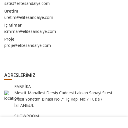
satis@elitesandalye.com
Üretim
uretim@elitesandalye.com
İç Mimar
icmimar@elitesandalye.com
Proje
proje@elitesandalye.com
ADRESLERİMİZ
FABRİKA
Mescit Mahallesi Derviş Caddesi Laksan Sanayi Sitesi
Sitesi Yönetim Binası No:71 İç Kapı No:7 Tuzla /
İSTANBUL
SHOWROOM
Yukarı Dudullu Mahallesi Tavukçuyolu Cad. Eser Sokak
Web sitemizdeki deneyiminizi geliştirmek için çerezleri