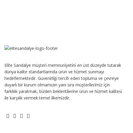
Eli̇te Sandalye müşteri̇ memnuni̇yeti̇ni̇ en üst düzeyde tutarak
dünya kali̇te standartlarında ürün ve hi̇zmet sunmayı
hedeflemektedi̇r. Güveni̇rli̇ği̇ terci̇h eden topluma ve çevreye
duyarlı bi̇r kurum olmamızın yanı sıra müşteri̇leri̇mi̇z i̇çi̇n
farklılık yaratmak, bi̇zden beklenti̇leri̇ne ürün ve hi̇zmet kali̇tesi̇
i̇le karşılık vermek temel i̇lkemi̇zdi̇r.