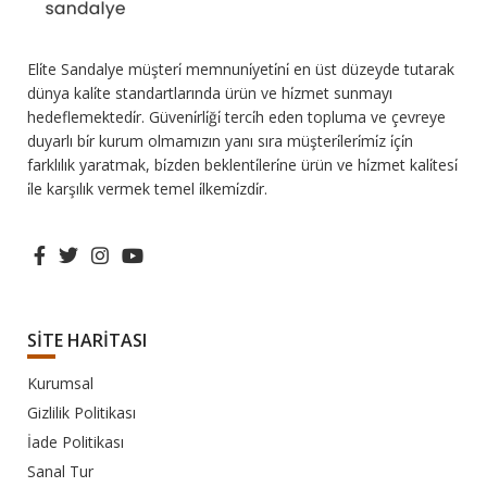
Eli̇te Sandalye müşteri̇ memnuni̇yeti̇ni̇ en üst düzeyde tutarak
dünya kali̇te standartlarında ürün ve hi̇zmet sunmayı
hedeflemektedi̇r. Güveni̇rli̇ği̇ terci̇h eden topluma ve çevreye
duyarlı bi̇r kurum olmamızın yanı sıra müşteri̇leri̇mi̇z i̇çi̇n
farklılık yaratmak, bi̇zden beklenti̇leri̇ne ürün ve hi̇zmet kali̇tesi̇
i̇le karşılık vermek temel i̇lkemi̇zdi̇r.
SİTE HARİTASI
Kurumsal
Gizlilik Politikası
İade Politikası
Sanal Tur