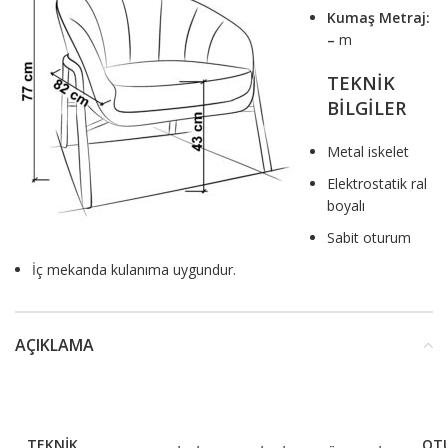
Kumaş Metraj:
–
m
TEKNİK
BİLGİLER
Metal iskelet
Elektrostatik ral
boyalı
Sabit oturum
İç mekanda kulanıma uygundur.
AÇIKLAMA
TEKNİK
OT