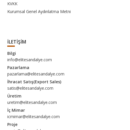
KVKK
Kurumsal Genel Aydınlatma Metni
İLETİŞİM
Bilgi
info@elitesandalye.com
Pazarlama
pazarlama@elitesandalye.com
İhracat Satış(Export Sales)
satis@elitesandalye.com
Üretim
uretim@elitesandalye.com
İç Mimar
icmimar@elitesandalye.com
Proje