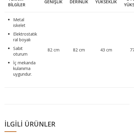
GENİŞLİK
DERİNLİK
YÜKSEKLİK
BİLGİLER
YÜKS
Metal
iskelet
Elektrostatik
ral boyalı
Sabit
82 cm
82 cm
43 cm
7
oturum
İç mekanda
kulanıma
uygundur.
İLGILI ÜRÜNLER