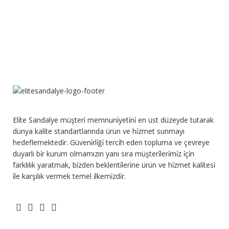
Eli̇te Sandalye müşteri̇ memnuni̇yeti̇ni̇ en üst düzeyde tutarak
dünya kali̇te standartlarında ürün ve hi̇zmet sunmayı
hedeflemektedi̇r. Güveni̇rli̇ği̇ terci̇h eden topluma ve çevreye
duyarlı bi̇r kurum olmamızın yanı sıra müşteri̇leri̇mi̇z i̇çi̇n
farklılık yaratmak, bi̇zden beklenti̇leri̇ne ürün ve hi̇zmet kali̇tesi̇
i̇le karşılık vermek temel i̇lkemi̇zdi̇r.