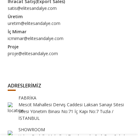
İhracat Satış(Export Sales)
satis@elitesandalye.com
Üretim
uretim@elitesandalye.com
İç Mimar
icmimar@elitesandalye.com
Proje
proje@elitesandalye.com
ADRESLERİMİZ
FABRİKA
Mescit Mahallesi Derviş Caddesi Laksan Sanayi Sitesi
Sitesi Yönetim Binası No:71 İç Kapı No:7 Tuzla /
İSTANBUL
SHOWROOM
Yukarı Dudullu Mahallesi Tavukçuyolu Cad. Eser Sokak