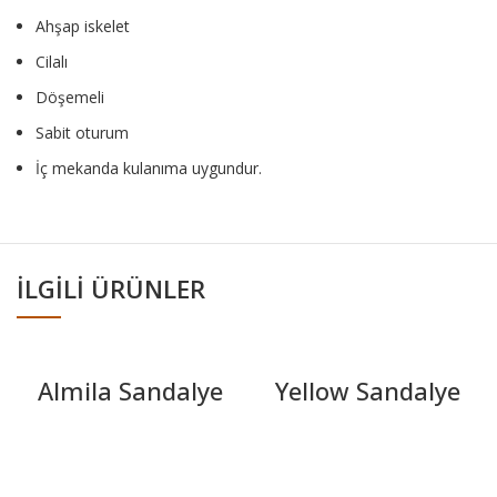
Ahşap iskelet
Cilalı
Döşemeli
Sabit oturum
İç mekanda kulanıma uygundur.
İLGILI ÜRÜNLER
Almila Sandalye
Yellow Sandalye